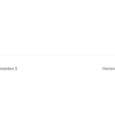
tetten II
Herren