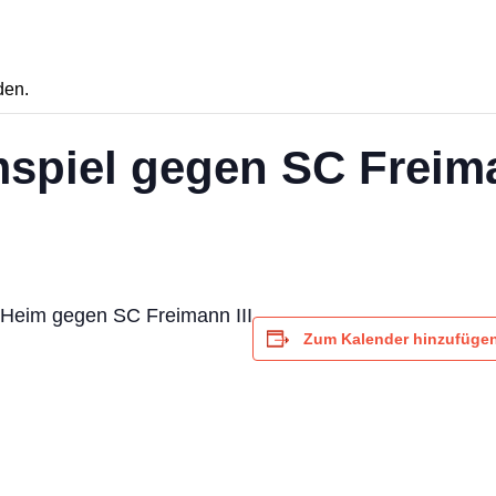
den.
imspiel gegen SC Freima
 Heim gegen SC Freimann III
Zum Kalender hinzufüge