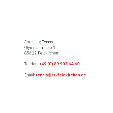
r
v
o
n
Abteilung Tennis
V
Olympiastrasse 1
85622 Feldkirchen
e
Telefon:
+49 (0) 89 903 64 60
r
Email:
tennis@tsvfeldkirchen.de
a
n
s