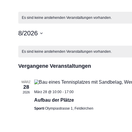
Es sind keine anstehenden Veranstaltungen vorhanden.
8/2026
D
a
K
t
Es sind keine anstehenden Veranstaltungen vorhanden.
u
a
m
Vergangene Veranstaltungen
w
l
ä
h
l
MÄRZ
e
28
e
März 28 @ 10:00
-
17:00
2026
n
n
.
Aufbau der Plätze
Sporti
Olympiastrasse 1, Feldkirchen
d
e