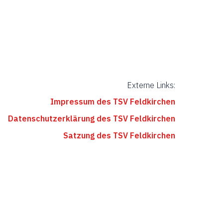
u
l
n
t
g
u
A
n
n
Externe Links:
s
g
Impressum des TSV Feldkirchen
i
e
Datenschutzerklärung des TSV Feldkirchen
c
n
Satzung des TSV Feldkirchen
h
S
t
e
u
n
c
-
h