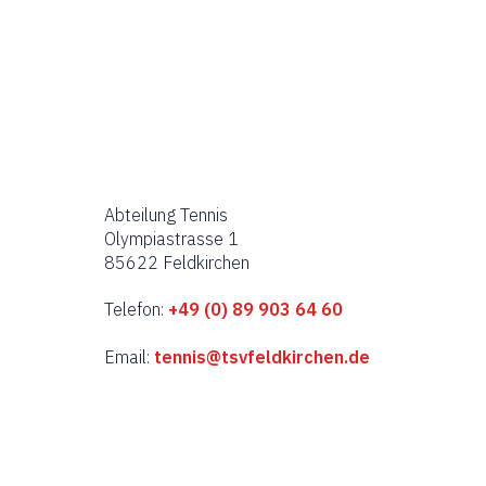
V
e
r
a
n
s
t
Abteilung Tennis
a
Olympiastrasse 1
l
85622 Feldkirchen
t
u
Telefon:
+49 (0) 89 903 64 60
n
Email:
tennis@tsvfeldkirchen.de
g
e
n