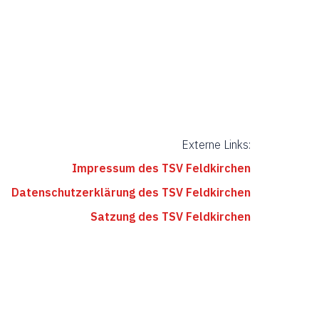
e
i
c
n
h
S
t
u
e
c
n
-
h
N
e
a
Externe Links:
u
v
n
Impressum des TSV Feldkirchen
i
d
g
Datenschutzerklärung des TSV Feldkirchen
a
A
Satzung des TSV Feldkirchen
t
n
i
s
o
i
n
c
h