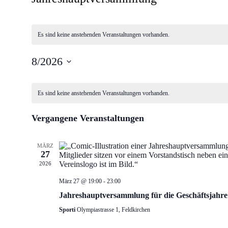
Es sind keine anstehenden Veranstaltungen vorhanden.
8/2026
D
K
a
t
Es sind keine anstehenden Veranstaltungen vorhanden.
a
u
l
m
Vergangene Veranstaltungen
w
e
ä
n
h
l
MÄRZ
d
27
e
e
2026
n
.
r
März 27 @ 19:00
-
23:00
v
Jahreshauptversammlung für die Geschäftsjahre
o
Sporti
Olympiastrasse 1, Feldkirchen
n