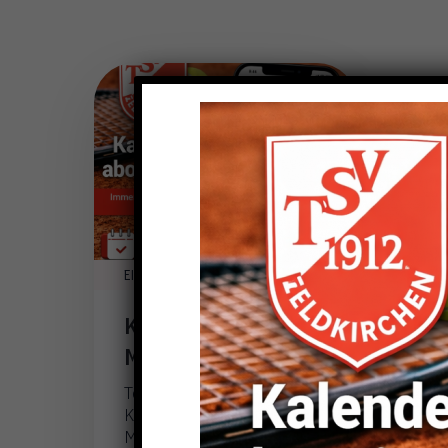
EINTRAG VOM
MÄRZ 21
Kalender für alle
Mannschaften
Tennis TSV Feldkirchen
Kalender für alle
Mannschaften Spieltermine