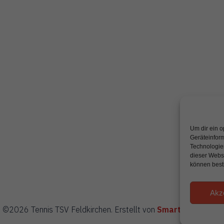
Um dir ein o
Geräteinfor
Technologien
dieser Websi
können best
Akz
©2026 Tennis TSV Feldkirchen. Erstellt von
Smartwerk.art