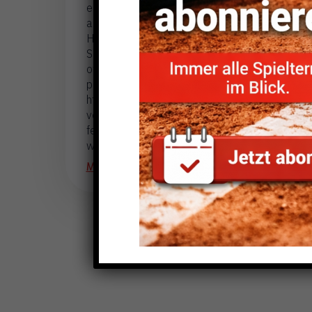
einfach abonnieren und
automatisch aktuell halten.
Hinweis Ohne Gewähr. Zur
Sicherheit bitte auch die
offizielle BTV-Vereinsseite
prüfen:
https://www.btv.de/de/mein-
verein/vereinsseite/tsv-
feldkirchen.html FAQ Die
wichtigsten Fragen […]
Mehr lesen