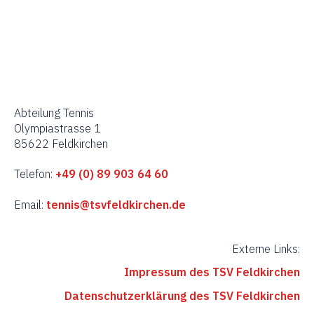
e
u
n
c
-
h
N
Abteilung Tennis
a
e
Olympiastrasse 1
v
85622 Feldkirchen
u
i
Telefon:
+49 (0) 89 903 64 60
n
g
Email:
tennis@tsvfeldkirchen.de
d
a
t
A
Externe Links:
i
n
Impressum des TSV Feldkirchen
o
Datenschutzerklärung des TSV Feldkirchen
s
n