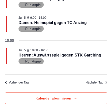
t
n
2026
s
.
Punktspiel
a
t
l
Juli 5 @ 9:00
-
15:00
Damen: Heimspiel gegen TC Anzing
a
t
Punktspiel
u
l
10:00
n
t
g
Juli 5 @ 10:00
-
16:00
Herren: Auswärtsspiel gegen STK Garching
u
A
Punktspiel
n
n
s
g
Vorheriger Tag
Nächster Tag
i
e
c
Kalender abonnieren
n
h
S
t