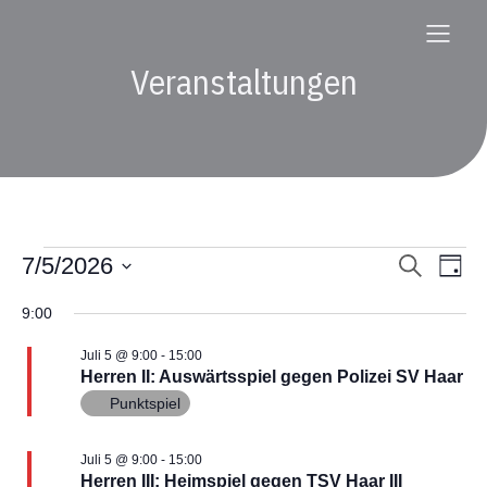
Veranstaltungen
Veranstaltungen
7/5/2026
V
V
S
T
u
D
a
e
c
e
a
g
9:00
für
h
t
r
e
u
r
Juli 5 @ 9:00
-
15:00
m
a
Herren II: Auswärtsspiel gegen Polizei SV Haar
Juli
w
a
Punktspiel
ä
n
h
5,
s
l
n
Juli 5 @ 9:00
-
15:00
e
Herren III: Heimspiel gegen TSV Haar III