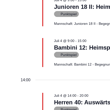
u
Juli 4 @ 9:00
-
15:00
e
Junioren 18 II: He
n
n
.
Punktspiel
S
u
g
Mannschaft: Junioren 18 II - Beg
c
h
e
e
n
Juli 4 @ 9:00
-
15:00
n
a
Bambini 12: Heimsp
c
h
S
Punktspiel
V
e
u
r
Mannschaft: Bambini 12 - Begegnu
a
n
c
s
14:00
t
h
a
l
e
t
Juli 4 @ 14:00
-
20:00
u
Herren 40: Auswärt
n
u
g
Punktspiel