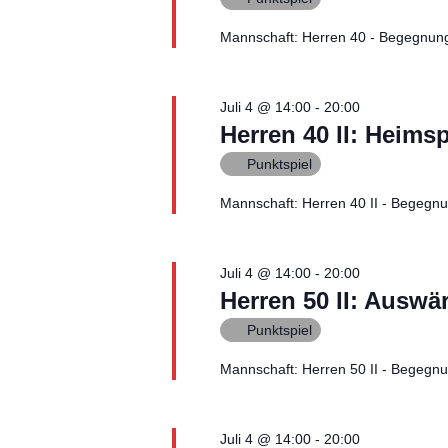
e
n
n
Mannschaft: Herren 40 - Begegnun
S
c
d
h
l
Juli 4 @ 14:00
-
20:00
A
ü
Herren 40 II: Heims
s
n
s
Punktspiel
e
l
s
Mannschaft: Herren 40 II - Begegn
w
o
i
r
t
Juli 4 @ 14:00
-
20:00
.
c
Herren 50 II: Auswä
h
Punktspiel
t
Mannschaft: Herren 50 II - Begegn
e
Juli 4 @ 14:00
-
20:00