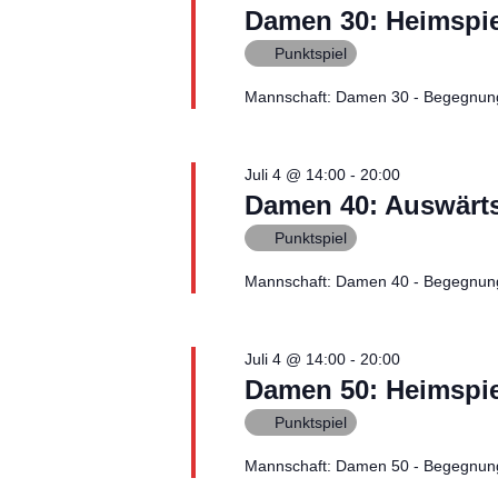
n
Damen 30: Heimspi
Punktspiel
,
Mannschaft: Damen 30 - Begegnun
N
a
Juli 4 @ 14:00
-
20:00
v
Damen 40: Auswärts
Punktspiel
i
Mannschaft: Damen 40 - Begegnung
g
a
Juli 4 @ 14:00
-
20:00
Damen 50: Heimspie
t
Punktspiel
i
Mannschaft: Damen 50 - Begegnung
o