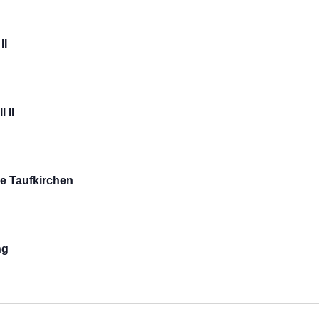
II
 II
e Taufkirchen
ng