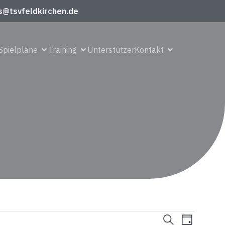
s@tsvfeldkirchen.de
Spielpläne
Training
Unterstützer
Kontakt
V
V
S
T