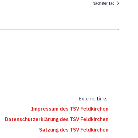
n
g
Nächster Tag
d
a
t
A
i
n
o
s
n
i
c
h
Externe Links:
t
Impressum des TSV Feldkirchen
e
Datenschutzerklärung des TSV Feldkirchen
Satzung des TSV Feldkirchen
n