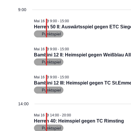
D
a
9:00
für
t
u
Mai 16 @ 9:00
-
15:00
m
Herren 50 II: Auswärtsspiel gegen ETC Siege
Mai
w
Punktspiel
ä
h
16,
l
Mai 16 @ 9:00
-
15:00
e
Bambini 12 II: Heimspiel gegen Weißblau A
n
2026
.
Punktspiel
Mai 16 @ 9:00
-
15:00
Bambini 12 III: Heimspiel gegen TC St.Em
Punktspiel
14:00
Mai 16 @ 14:00
-
20:00
Herren 40: Heimspiel gegen TC Rimsting
Punktspiel