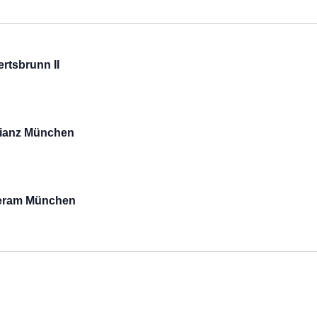
rtsbrunn II
llianz München
meram München