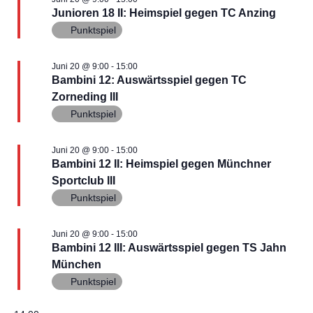
t
n
2026
s
.
Junioren 18 II: Heimspiel gegen TC Anzing
a
Punktspiel
t
l
a
Juni 20 @ 9:00
-
15:00
t
Bambini 12: Auswärtsspiel gegen TC
u
l
Zorneding III
Punktspiel
n
t
g
Juni 20 @ 9:00
-
15:00
u
Bambini 12 II: Heimspiel gegen Münchner
A
Sportclub III
n
n
Punktspiel
s
g
Juni 20 @ 9:00
-
15:00
i
e
Bambini 12 III: Auswärtsspiel gegen TS Jahn
c
München
n
Punktspiel
h
S
t