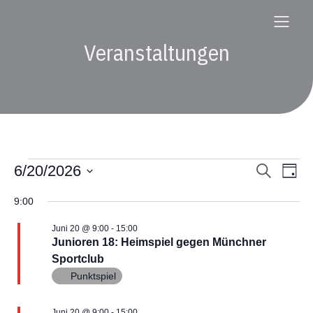
Veranstaltungen
Veranstaltungen
6/20/2026
V
V
S
T
u
D
a
e
c
e
a
g
9:00
für
h
t
r
e
u
r
Juni 20 @ 9:00
-
15:00
m
a
Junioren 18: Heimspiel gegen Münchner
Juni
w
Sportclub
a
ä
n
h
Punktspiel
20,
s
l
n
e
Juni 20 @ 9:00
-
15:00