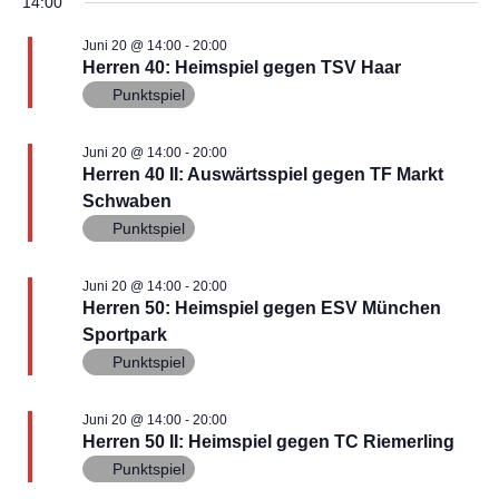
14:00
e
u
Juni 20 @ 14:00
-
20:00
n
Herren 40: Heimspiel gegen TSV Haar
c
Punktspiel
-
h
N
Juni 20 @ 14:00
-
20:00
Herren 40 II: Auswärtsspiel gegen TF Markt
a
e
Schwaben
v
Punktspiel
u
i
n
Juni 20 @ 14:00
-
20:00
g
Herren 50: Heimspiel gegen ESV München
d
a
Sportpark
Punktspiel
t
A
i
n
Juni 20 @ 14:00
-
20:00
Herren 50 II: Heimspiel gegen TC Riemerling
o
s
Punktspiel
n