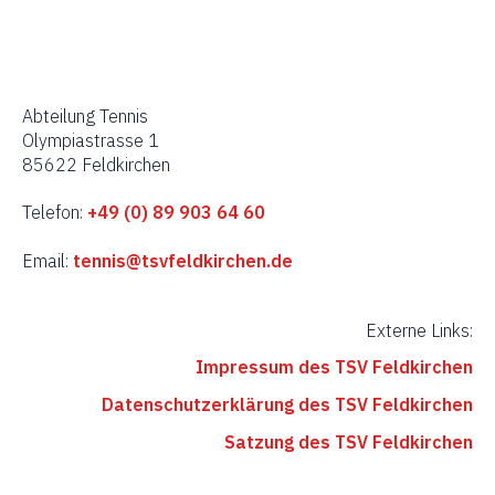
i
g
a
Abteilung Tennis
Olympiastrasse 1
t
85622 Feldkirchen
i
Telefon:
+49 (0) 89 903 64 60
o
Email:
tennis@tsvfeldkirchen.de
n
Externe Links:
Impressum des TSV Feldkirchen
Datenschutzerklärung des TSV Feldkirchen
Satzung des TSV Feldkirchen